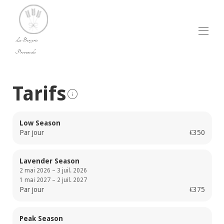
La Bergerie
Provencale
Home
Tarifs
Vue d'ensemble
Le Luberon - Accueil - Villa de luxe à louer dans le
Luberon, en Provence avec piscine.
Photos - Villa de luxe à louer dans le Luberon,
Low Season
Provence avec piscine.
Par jour
€350
Plan
Tarifs
Disponibilités
Lavender Season
Avis
2 mai 2026 – 3 juil. 2026
Contact
1 mai 2027 – 2 juil. 2027
Par jour
€375
Peak Season